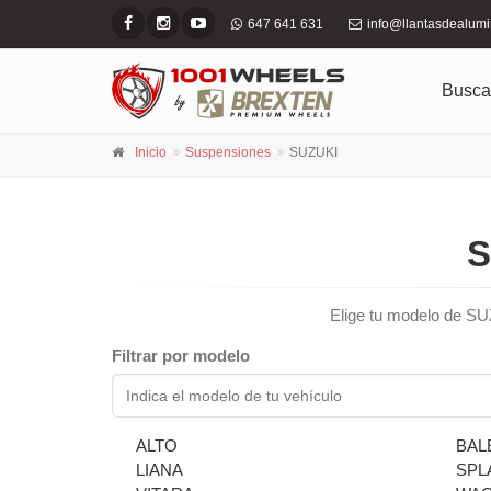
647 641 631
info@llantasdealum
Busca
Inicio
Suspensiones
SUZUKI
S
Elige tu modelo de SUZ
Filtrar por modelo
ALTO
BAL
LIANA
SPL