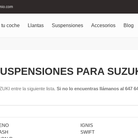
inio.com
 tu coche
Llantas
Suspensiones
Accesorios
Blog
USPENSIONES PARA SUZU
UKI entre la siguiente lista.
Si no lo encuentras llámanos al 647 6
ENO
IGNIS
ASH
SWIFT