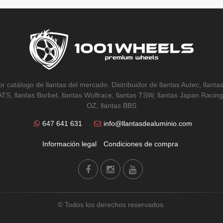
r catálogo de llantas del mercado. Distribuidor de llantas Autec, llantas
 ATS, llantas Borbet, llantas Wolfrace, llantas TSW, llantas Japan Racing,
OZ, llantas BBS
647 641 631
info@llantasdealuminio.com
Información legal
Condiciones de compra
© Todos los derechos reservados.