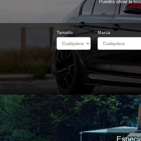
Puedes afinar la bús
Tamaño
Marca
Especia