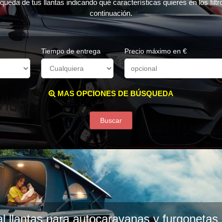
queda de tus llantas indicando qué características quieres en los filt
continuación.
Tiempo de entrega
Precio máximo en €
MAS OPCIONES DE BÚSQUEDA
Buscar
l llantas para autocaravanas y furgoneta