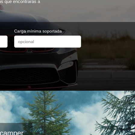
ros que encontrarás a
Carga mínima soportada
s camper