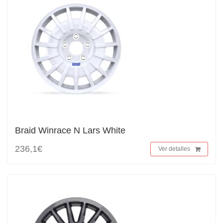
Braid Winrace N Lars White
236,1€
Ver detalles