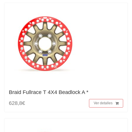
Braid Fullrace T 4X4 Beadlock A *
628,8€
Ver detalles