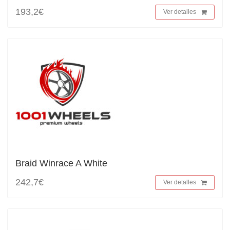
193,2€
Ver detalles
Braid Winrace A White
242,7€
Ver detalles