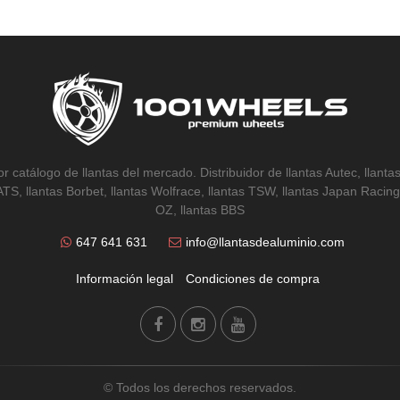
r catálogo de llantas del mercado. Distribuidor de llantas Autec, llantas
 ATS, llantas Borbet, llantas Wolfrace, llantas TSW, llantas Japan Racing,
OZ, llantas BBS
647 641 631
info@llantasdealuminio.com
Información legal
Condiciones de compra
© Todos los derechos reservados.