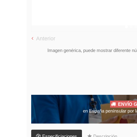
Anterior
Imagen genérica, puede mostrar diferente núm
ENVÍO G
en España penínsular por l
Especificiaciones
Descripción