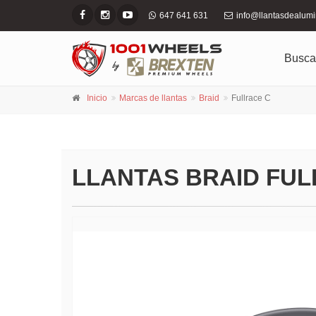
647 641 631
info@llantasdealum
Busca
Inicio
Marcas de llantas
Braid
Fullrace C
LLANTAS BRAID FUL