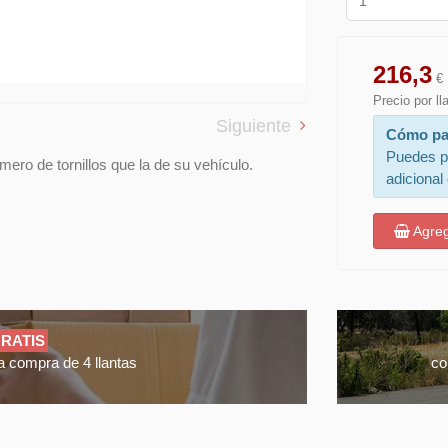
216,3
€
Precio por l
Siguiente
Cómo pa
Puedes p
ero de tornillos que la de su vehículo.
adicional
Agreg
RATIS
a compra de 4 llantas
co