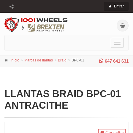
Entrar
Toggle
navigati
Inicio
Marcas de llantas
Braid
BPC-01
647 641 631
LLANTAS BRAID BPC-01
ANTRACITHE
Consultar