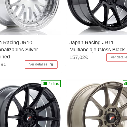
n Racing JR10
Japan Racing JR11
nalizables Silver
Multianclaje Gloss Black
ined
157,02€
Ver detall
69€
Ver detalles
7 días