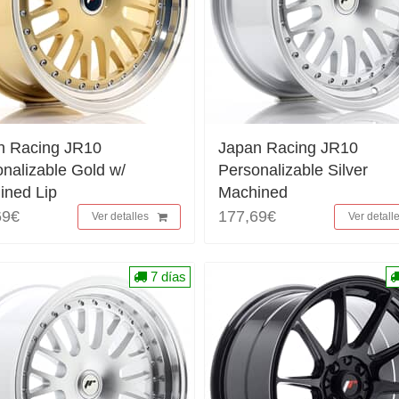
n Racing JR10
Japan Racing JR10
nalizable Gold w/
Personalizable Silver
ined Lip
Machined
69€
177,69€
Ver detalles
Ver detall
7 días