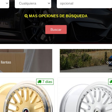
MAS OPCIONES DE BÚSQUEDA
Buscar
llantas
com
7 días