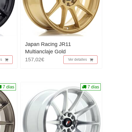
Japan Racing JR11
Multianclaje Gold
157,02€
es
Ver detalles
7 días
7 días