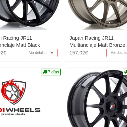
n Racing JR11
Japan Racing JR11
anclaje Matt Black
Multianclaje Matt Bronze
02€
157,02€
Ver detalles
Ver detall
7 días