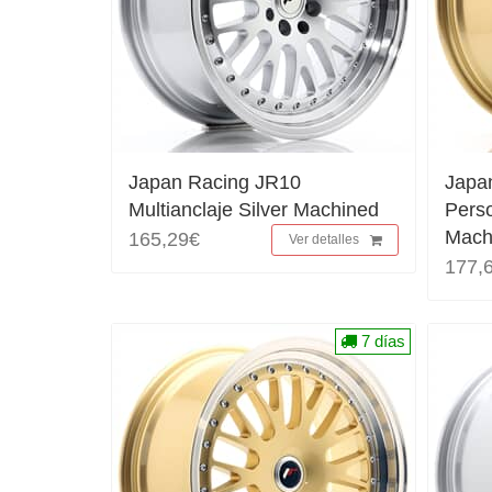
Japan Racing JR10
Japa
Multianclaje Silver Machined
Perso
Mach
165,29€
Ver detalles
177,
7 días