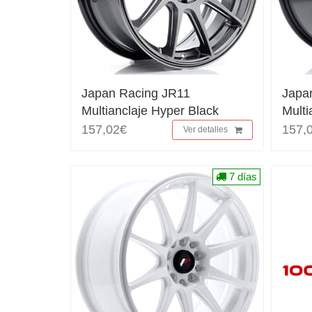
Japan Racing JR11
Japa
Multianclaje Hyper Black
Multi
157,02€
157,
Ver detalles
7 días