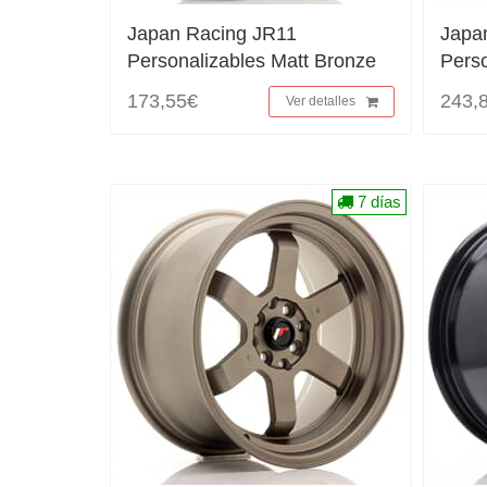
Japan Racing JR11
Japa
Personalizables Matt Bronze
Perso
173,55€
243,
Ver detalles
7 días