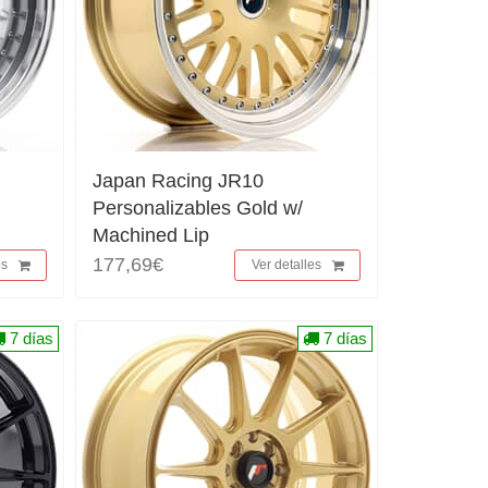
Japan Racing JR10
Personalizables Gold w/
Machined Lip
177,69€
es
Ver detalles
7 días
7 días