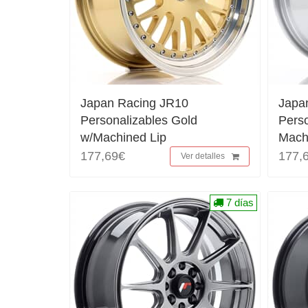
Japan Racing JR10
Japa
Personalizables Gold
Perso
w/Machined Lip
Mach
177,69€
177,
Ver detalles
7 días