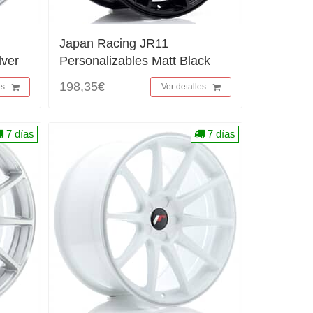
Japan Racing JR11
lver
Personalizables Matt Black
198,35€
es
Ver detalles
7 días
7 días