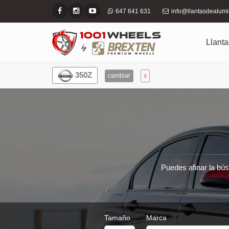
647 641 631
info@llantasdealum
Llanta
350Z
cambiar
x
Puedes afinar la bús
Tamaño
Marca