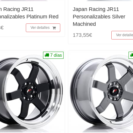
n Racing JR11
Japan Racing JR11
nalizables Platinum Red
Personalizables Silver
Machined
8€
Ver detalles
173,55€
Ver detall
7 días