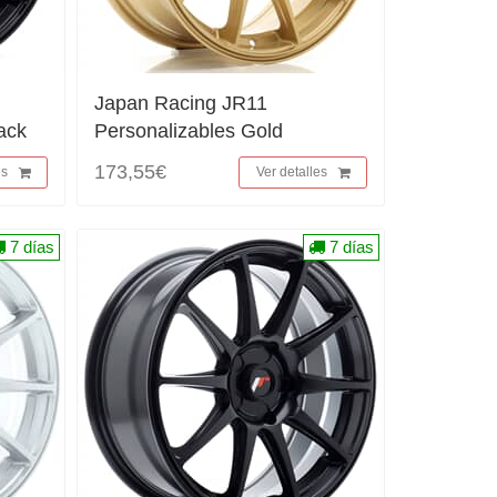
Japan Racing JR11
ack
Personalizables Gold
173,55€
es
Ver detalles
7 días
7 días