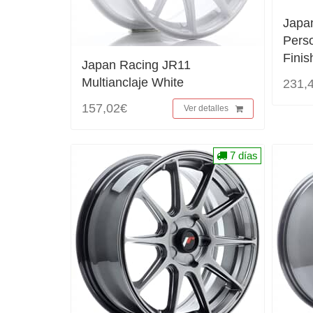
Japa
Pers
Finis
Japan Racing JR11
Multianclaje White
231,
157,02€
Ver detalles
7 días