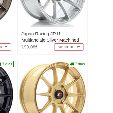
Japan Racing JR11
Multianclaje Silver Machined
190,08€
es
Ver detalles
7 días
7 días