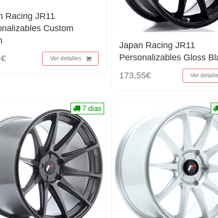
n Racing JR11
onalizables Custom
h
Japan Racing JR11
Personalizables Gloss Bl
4€
Ver detalles
173,55€
Ver detall
7 días