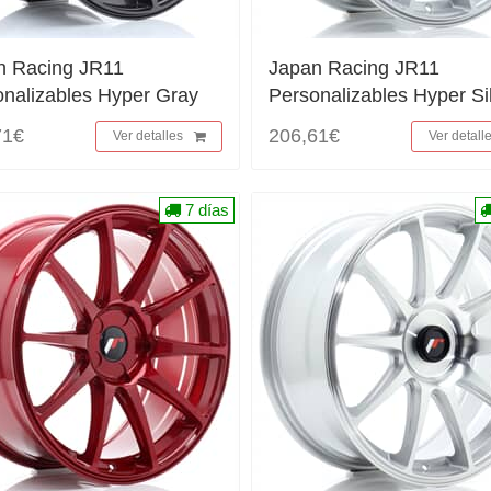
n Racing JR11
Japan Racing JR11
onalizables Hyper Gray
Personalizables Hyper Si
71€
206,61€
Ver detalles
Ver detall
7 días