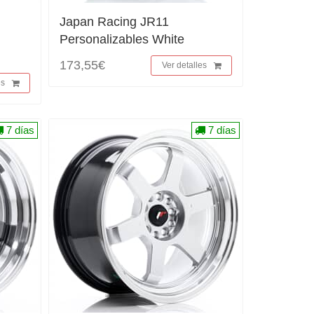
Japan Racing JR11
Personalizables White
173,55€
Ver detalles
es
7 días
7 días