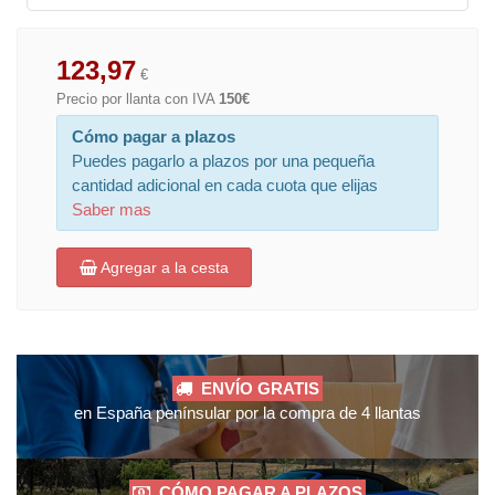
123,97
€
Precio por llanta con IVA
150€
Cómo pagar a plazos
Puedes pagarlo a plazos por una pequeña
cantidad adicional en cada cuota que elijas
Saber mas
Agregar a la cesta
ENVÍO GRATIS
en España penínsular por la compra de 4 llantas
CÓMO PAGAR A PLAZOS