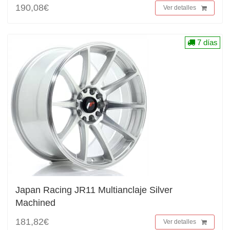
190,08€
Ver detalles
7 días
Japan Racing JR11 Multianclaje Silver
Machined
181,82€
Ver detalles