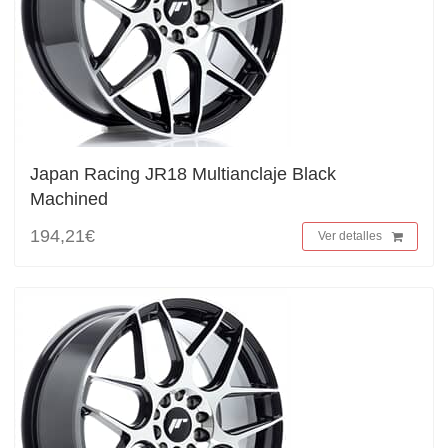
Japan Racing JR18 Multianclaje Black
Machined
194,21€
Ver detalles