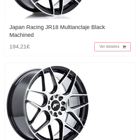
Japan Racing JR18 Multianclaje Black
Machined
194,21€
Ver detalles