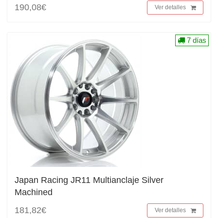
190,08€
Ver detalles
7 días
Japan Racing JR11 Multianclaje Silver
Machined
181,82€
Ver detalles