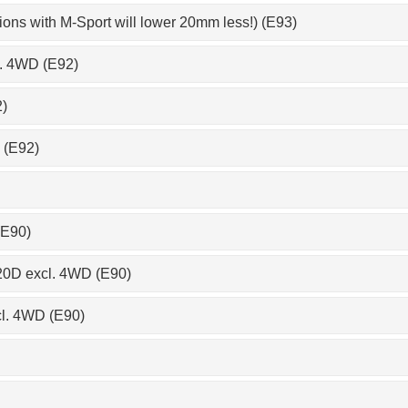
ions with M-Sport will lower 20mm less!) (E93)
l. 4WD (E92)
)
 (E92)
(E90)
320D excl. 4WD (E90)
cl. 4WD (E90)