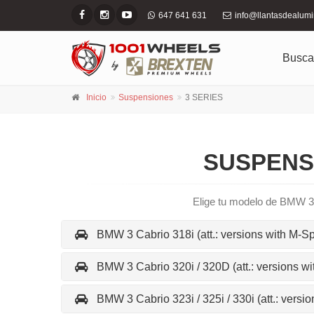
647 641 631
info@llantasdealum
Busca
Inicio
Suspensiones
3 SERIES
SUSPENSI
Elige tu modelo de BMW 3 
BMW 3 Cabrio 318i (att.: versions with M-Sp
BMW 3 Cabrio 320i / 320D (att.: versions wi
BMW 3 Cabrio 323i / 325i / 330i (att.: versi