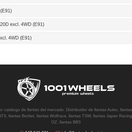
 (E91)
 320D excl. 4WD (E91)
excl. 4WD (E91)
r catálogo de llantas del mercado. Distribuidor de llantas Autec, llantas
 ATS, llantas Borbet, llantas Wolfrace, llantas TSW, llantas Japan Racing,
OZ, llantas BBS