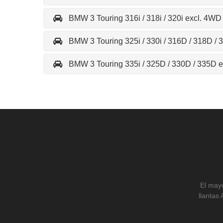
BMW 3 Touring 316i / 318i / 320i excl. 4WD
BMW 3 Touring 325i / 330i / 316D / 318D /
BMW 3 Touring 335i / 325D / 330D / 335D 
El mayo
llantas