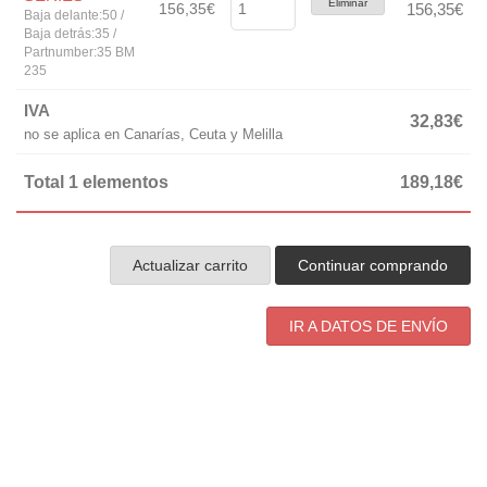
Eliminar
156,35€
156,35€
Baja delante:50 /
Baja detrás:35 /
Partnumber:35 BM
235
IVA
32,83€
no se aplica en Canarías, Ceuta y Melilla
Total 1 elementos
189,18€
Actualizar carrito
Continuar comprando
IR A DATOS DE ENVÍO