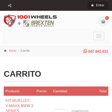
Entrar
1
Toggle
navigati
Inicio
Carrito
647 641 631
CARRITO
Producto
Precio
Cantidad
Total
KIT MUELLES
V-MAXX BMW 3
SERIES