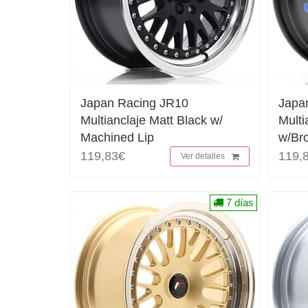
Japan Racing JR10
Japa
Multianclaje Matt Black w/
Multi
Machined Lip
w/Br
119,83€
119,
Ver detalles
7 días