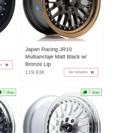
Japan Racing JR10
Multianclaje Matt Black w/
Bronze Lip
es
119,83€
Ver detalles
7 días
7 días