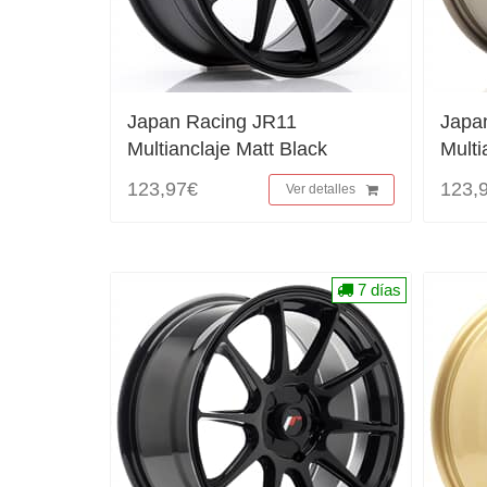
Japan Racing JR11
Japa
Multianclaje Matt Black
Multi
123,97€
123,
Ver detalles
7 días