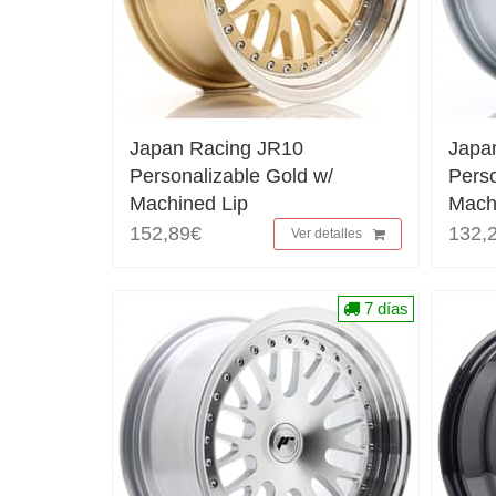
Japan Racing JR10
Japa
Personalizable Gold w/
Perso
Machined Lip
Mach
152,89€
132,
Ver detalles
7 días