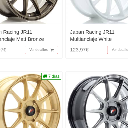
n Racing JR11
Japan Racing JR11
anclaje Matt Bronze
Multianclaje White
97€
123,97€
Ver detalles
Ver detall
7 días