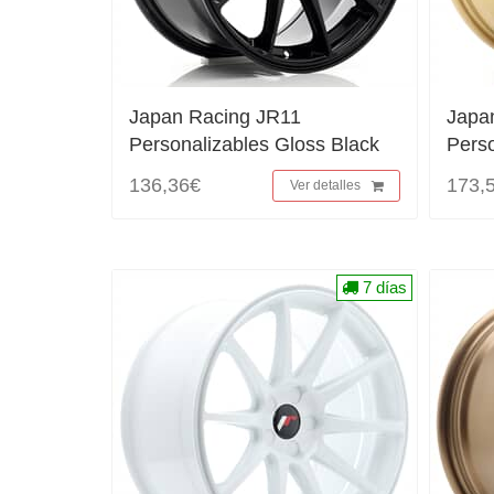
Japan Racing JR11
Japa
Personalizables Gloss Black
Perso
136,36€
173,
Ver detalles
7 días