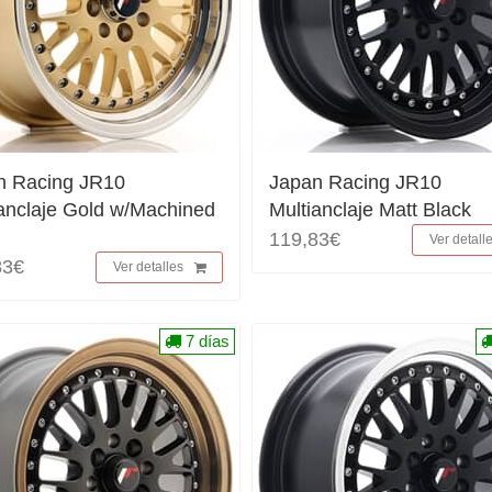
n Racing JR10
Japan Racing JR10
anclaje Gold w/Machined
Multianclaje Matt Black
119,83€
Ver detall
83€
Ver detalles
7 días