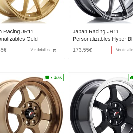
n Racing JR11
Japan Racing JR11
nalizables Gold
Personalizables Hyper B
55€
173,55€
Ver detalles
Ver detall
7 días