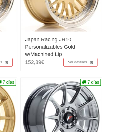
Japan Racing JR10
Personalizables Gold
w/Machined Lip
152,89€
es
Ver detalles
7 días
7 días