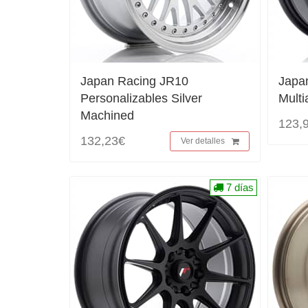
Japan Racing JR10
Japa
Personalizables Silver
Multi
Machined
123,
132,23€
Ver detalles
7 días