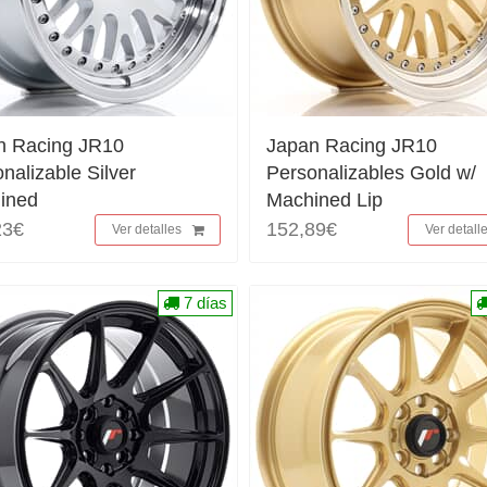
n Racing JR10
Japan Racing JR10
nalizable Silver
Personalizables Gold w/
ined
Machined Lip
23€
152,89€
Ver detalles
Ver detall
7 días