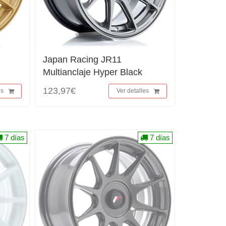
Japan Racing JR11
Multianclaje Hyper Black
123,97€
es
Ver detalles
7 días
7 días