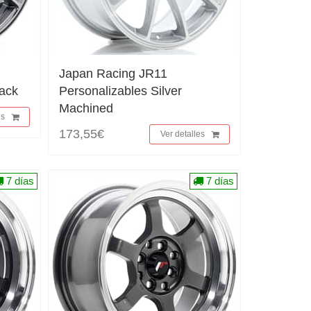
Japan Racing JR11
lack
Personalizables Silver
Machined
es
173,55€
Ver detalles
7 días
7 días