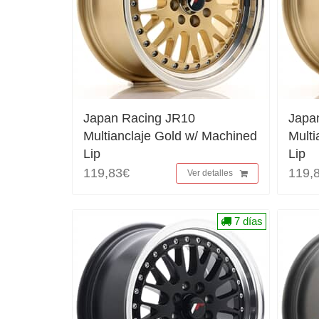
Japan Racing JR10
Japa
Multianclaje Gold w/ Machined
Multi
Lip
Lip
119,83€
119,
Ver detalles
7 días