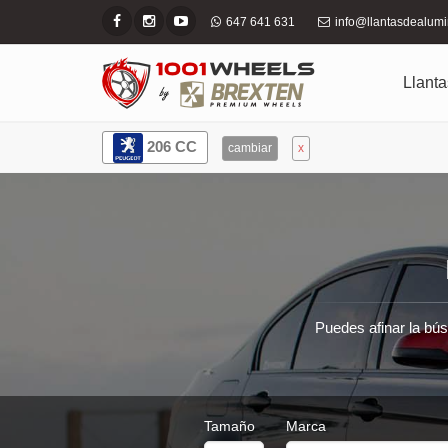
647 641 631
info@llantasdealum
Llanta
206 CC
cambiar
x
Puedes afinar la bús
Tamaño
Marca