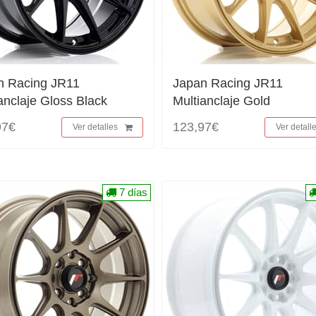
n Racing JR11
Japan Racing JR11
anclaje Gloss Black
Multianclaje Gold
97€
123,97€
Ver detalles
Ver detall
7 días