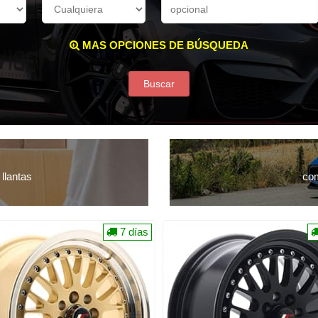
MAS OPCIONES DE BÚSQUEDA
Buscar
llantas
com
7 días