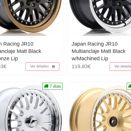
n Racing JR10
Japan Racing JR10
anclaje Matt Black
Multianclaje Matt Black
onze Lip
w/Machined Lip
83€
119,83€
Ver detalles
Ver detall
7 días