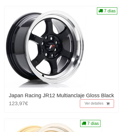
7 días
Japan Racing JR12 Multianclaje Gloss Black
123,97€
Ver detalles
7 días