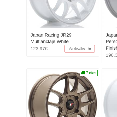
Japan Racing JR29
Japa
Multianclaje White
Pers
Finis
123,97€
Ver detalles
198,
7 días