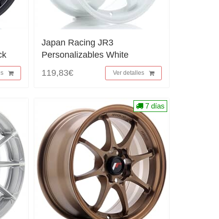
Japan Racing JR3
ck
Personalizables White
119,83€
es
Ver detalles
7 días