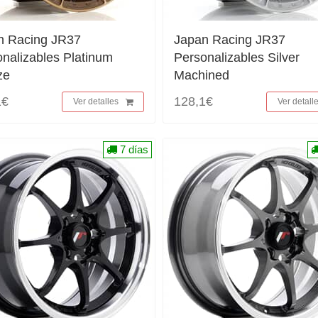
n Racing JR37
Japan Racing JR37
nalizables Platinum
Personalizables Silver
ze
Machined
1€
128,1€
Ver detalles
Ver detall
7 días