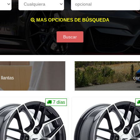
MAS OPCIONES DE BÚSQUEDA
Buscar
llantas
com
7 días