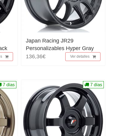
Japan Racing JR29
ack
Personalizables Hyper Gray
136,36€
es
Ver detalles
7 días
7 días