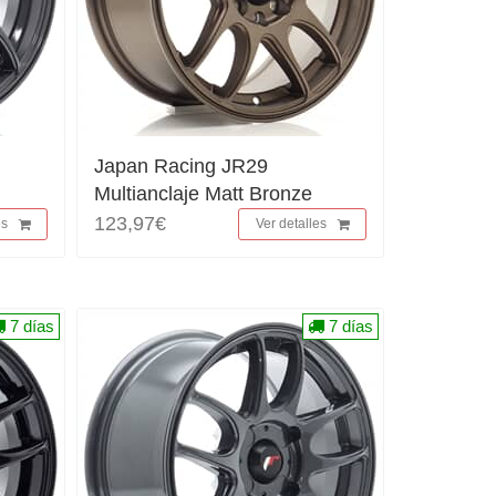
Japan Racing JR29
Multianclaje Matt Bronze
123,97€
es
Ver detalles
7 días
7 días