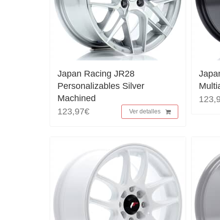
Japan Racing JR28
Japa
Personalizables Silver
Multi
Machined
123,
123,97€
Ver detalles