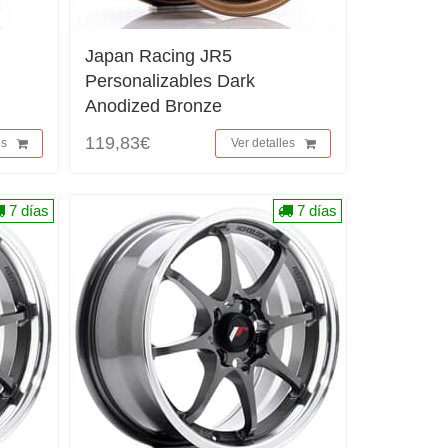
Japan Racing JR5
Personalizables Dark
Anodized Bronze
119,83€
es
Ver detalles
7 días
7 días