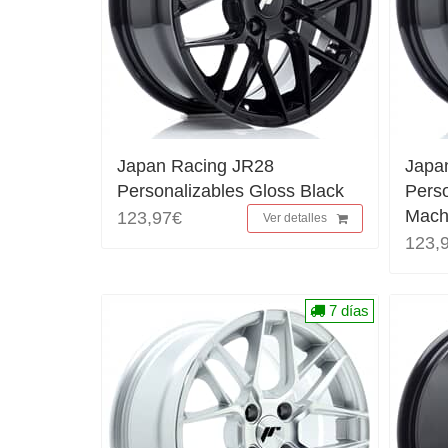
Japan Racing JR28
Japa
Personalizables Gloss Black
Perso
Mach
123,97€
Ver detalles
123,
7 días