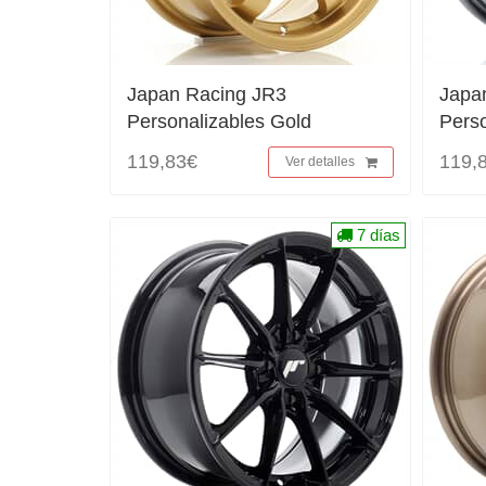
Japan Racing JR3
Japa
Personalizables Gold
Perso
119,83€
119,
Ver detalles
7 días