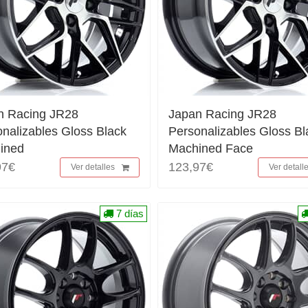
n Racing JR28
Japan Racing JR28
nalizables Gloss Black
Personalizables Gloss Bl
ined
Machined Face
97€
123,97€
Ver detalles
Ver detall
7 días