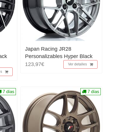
Japan Racing JR28
ack
Personalizables Hyper Black
123,97€
Ver detalles
es
7 días
7 días