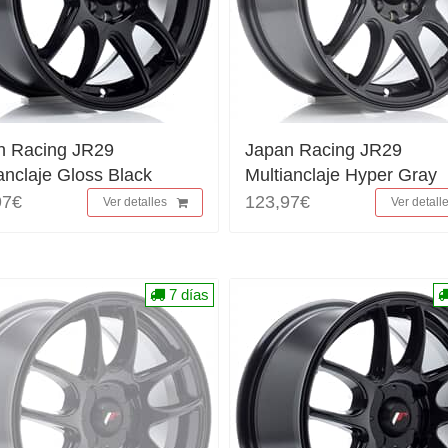
n Racing JR29
Japan Racing JR29
anclaje Gloss Black
Multianclaje Hyper Gray
97€
123,97€
Ver detalles
Ver detall
7 días