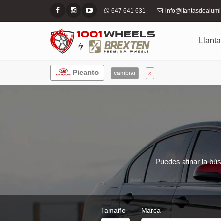
647 641 631
info@llantasdealum
Llanta
Picanto
cambiar
x
Puedes afinar la bús
Tamaño
Marca