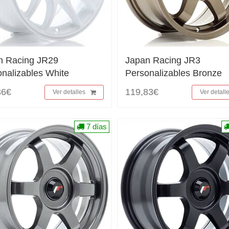
n Racing JR29
Japan Racing JR3
nalizables White
Personalizables Bronze
36€
119,83€
Ver detalles
Ver detall
7 días