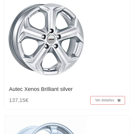
Autec Xenos Brilliant silver
137,15€
Ver detalles