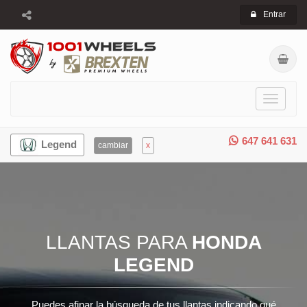
Entrar
Toggle
navigati
647 641 631
Legend
cambiar
x
LLANTAS PARA
HONDA
LEGEND
Puedes afinar la búsqueda de tus llantas indicando qué