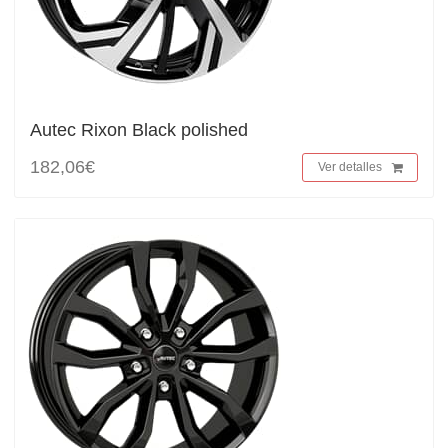
Autec Rixon Black polished
182,06€
Ver detalles