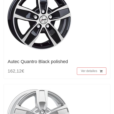
Autec Quantro Black polished
162,12€
Ver detalles