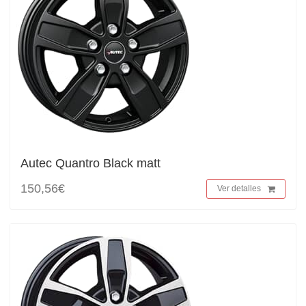
Autec Quantro Black matt
150,56€
Ver detalles