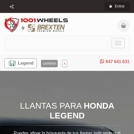
Entrar
Toggle
navigati
647 641 631
Legend
cambiar
x
LLANTAS PARA
HONDA
LEGEND
Puedes afinar la búsqueda de tus llantas indicando qué