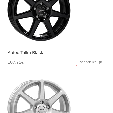
Autec Tallin Black
107,72€
Ver detalles