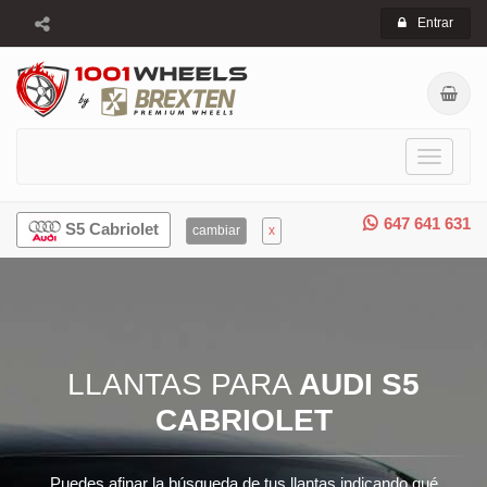
Entrar
Toggle
navigati
647 641 631
S5 Cabriolet
cambiar
x
LLANTAS PARA
AUDI S5
CABRIOLET
Puedes afinar la búsqueda de tus llantas indicando qué