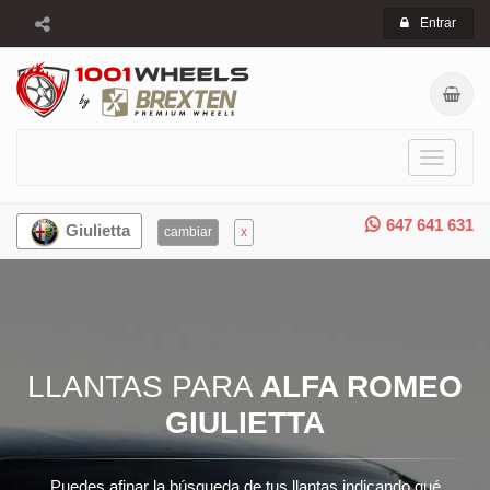
Entrar
Toggle
navigati
647 641 631
Giulietta
cambiar
x
LLANTAS PARA
ALFA ROMEO
GIULIETTA
Puedes afinar la búsqueda de tus llantas indicando qué