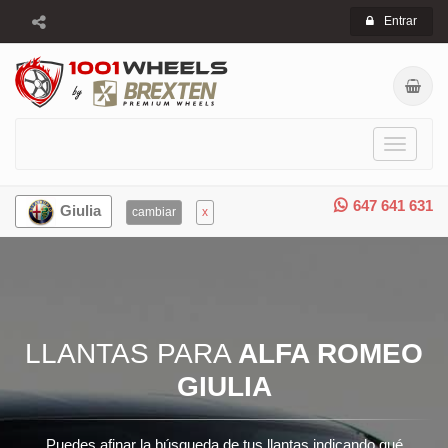
Entrar
Toggle
navigati
647 641 631
Giulia
cambiar
x
LLANTAS PARA
ALFA ROMEO
GIULIA
Puedes afinar la búsqueda de tus llantas indicando qué