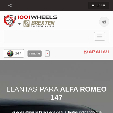
Entrar
Toggle
navigati
647 641 631
147
cambiar
x
LLANTAS PARA
ALFA ROMEO
147
Puedes afinar la búsqueda de tus llantas indicando qué