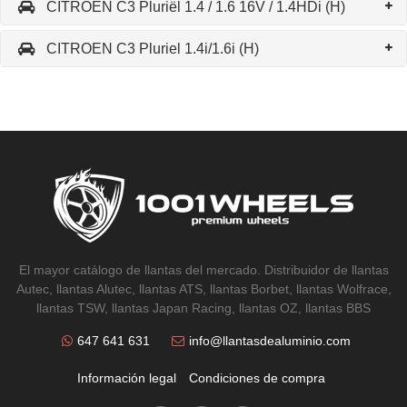
CITROEN C3 Pluriël 1.4 / 1.6 16V / 1.4HDi (H)
CITROEN C3 Pluriel 1.4i/1.6i (H)
El mayor catálogo de llantas del mercado. Distribuidor de llantas
Autec, llantas Alutec, llantas ATS, llantas Borbet, llantas Wolfrace,
llantas TSW, llantas Japan Racing, llantas OZ, llantas BBS
647 641 631
info@llantasdealuminio.com
Información legal
Condiciones de compra