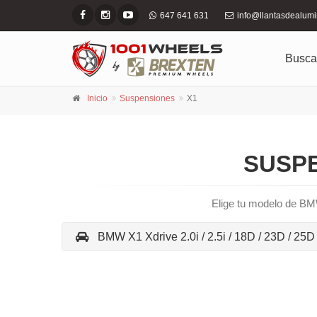
647 641 631
info@llantasdealum
Busca
Inicio
Suspensiones
X1
SUSPE
Elige tu modelo de BMW
BMW X1 Xdrive 2.0i / 2.5i / 18D / 23D / 25D e