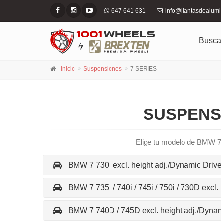
647 641 631
info@llantasdealum
Busca
Inicio
Suspensiones
7 SERIES
SUSPENSI
Elige tu modelo de BMW 7 
BMW 7 730i excl. height adj./Dynamic Drive
BMW 7 735i / 740i / 745i / 750i / 730D excl.
BMW 7 740D / 745D excl. height adj./Dynam