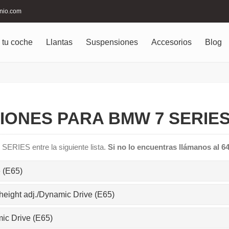
inio.com
 tu coche
Llantas
Suspensiones
Accesorios
Blog
ONES PARA BMW 7 SERIES
SERIES entre la siguiente lista.
Si no lo encuentras llámanos al 6
 (E65)
 height adj./Dynamic Drive (E65)
ic Drive (E65)