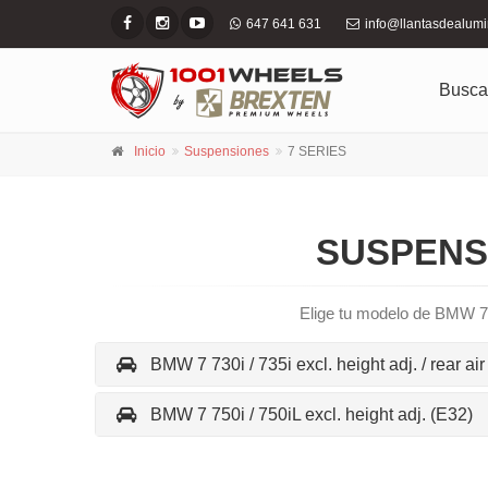
647 641 631
info@llantasdealum
Busca
Inicio
Suspensiones
7 SERIES
SUSPENSI
Elige tu modelo de BMW 7 
BMW 7 730i / 735i excl. height adj. / rear ai
BMW 7 750i / 750iL excl. height adj. (E32)