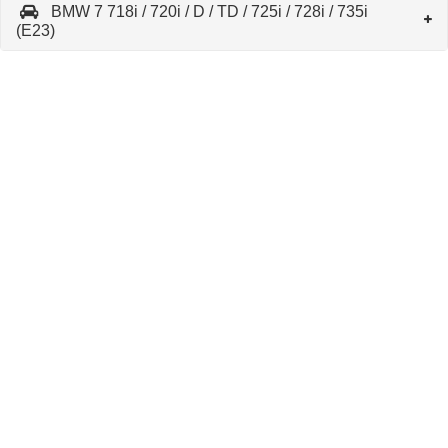
BMW 7 718i / 720i / D / TD / 725i / 728i / 735i
(E23)