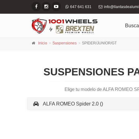
647 641 631
info@llantasdealum
Busca
Inicio
Suspensiones
SPIDER/JUNIOR/GT
SUSPENSIONES PA
Elige tu modelo de ALFA ROMEO SPI
ALFA ROMEO Spider 2.0 ()