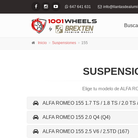
647 641 631
info@llantasdealum
Busca
Inicio
Suspensiones
155
SUSPENSIO
Elige tu modelo de ALFA RO
ALFA ROMEO 155 1.7 TS / 1.8 TS / 2.0 TS /
ALFA ROMEO 155 2.0 Q4 (Q4)
ALFA ROMEO 155 2.5 V6 / 2.5TD (167)