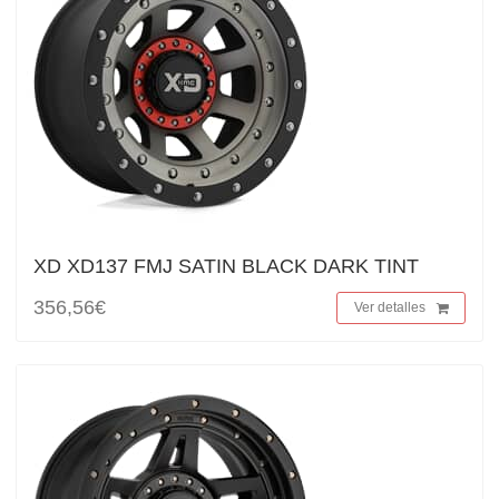
XD XD137 FMJ SATIN BLACK DARK TINT
356,56€
Ver detalles