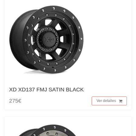
XD XD137 FMJ SATIN BLACK
275€
Ver detalles