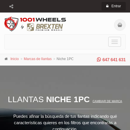
Entrar
Toggle
navigati
Inicio
Marcas de llantas
Niche 1PC
647 641 631
LLANTAS
NICHE 1PC
CAMBIAR DE MARCA
Puedes afinar la búsqueda de tus llantas indicando qué
características quieres en los filtros que encontrarás a
continuación.