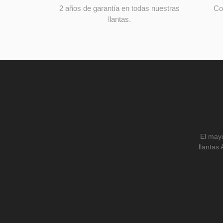
2 años de garantía en todas nuestras
Co
llantas.
El mayo
llantas