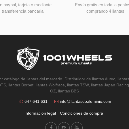
n paypal, tarjeta o mediante
Envío gratis en toda la penín
transferencia bancaria.
comprando 4 llantas.
r catálogo de llantas del mercado. Distribuidor de llantas Autec, llantas
 ATS, llantas Borbet, llantas Wolfrace, llantas TSW, llantas Japan Racing,
OZ, llantas BBS
647 641 631
info@llantasdealuminio.com
Información legal
Condiciones de compra