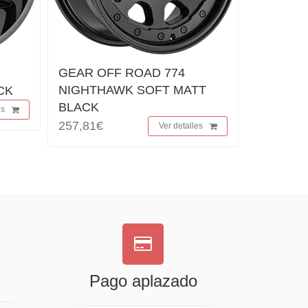
GEAR OFF ROAD 774
NIGHTHAWK SOFT MATT
CK
BLACK
es
257,81€
Ver detalles
Pago aplazado