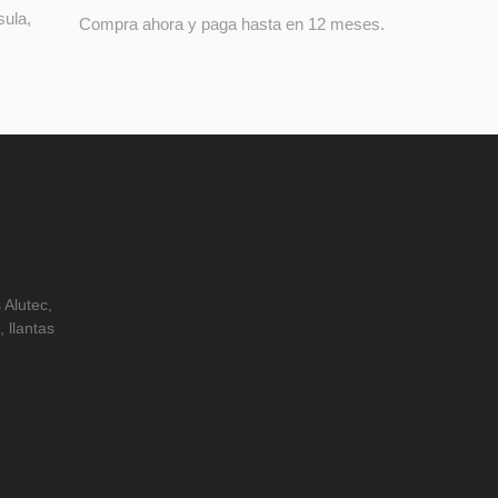
sula,
Compra ahora y paga hasta en 12 meses.
 Alutec,
 llantas