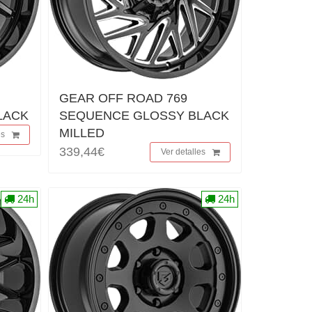
GEAR OFF ROAD 769
LACK
SEQUENCE GLOSSY BLACK
MILLED
es
339,44€
Ver detalles
24h
24h