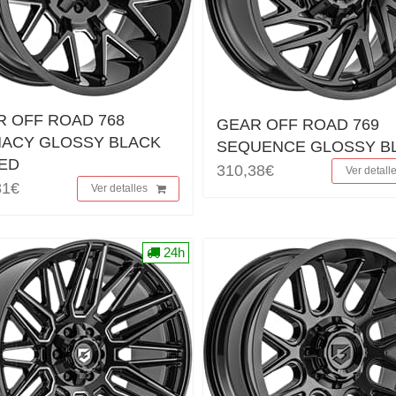
R OFF ROAD 768
GEAR OFF ROAD 769
MACY GLOSSY BLACK
SEQUENCE GLOSSY B
LED
310,38€
Ver detall
81€
Ver detalles
24h