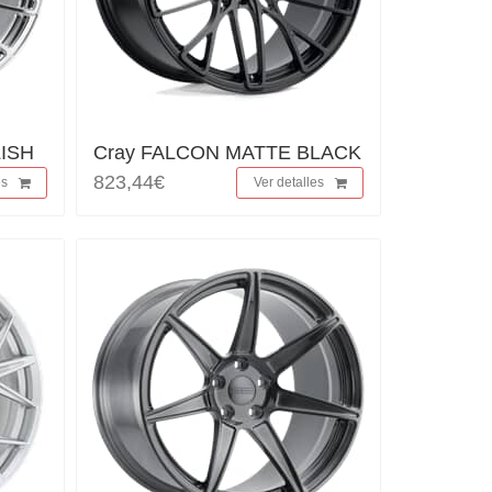
LISH
Cray FALCON MATTE BLACK
823,44€
es
Ver detalles