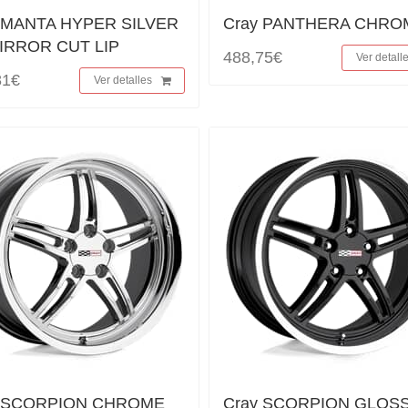
 MANTA HYPER SILVER
Cray PANTHERA CHRO
IRROR CUT LIP
488,75€
Ver detall
81€
Ver detalles
y SCORPION CHROME
Cray SCORPION GLOS