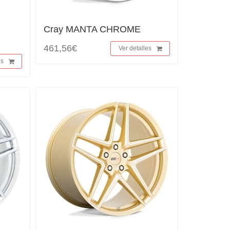
Cray MANTA CHROME
461,56€
Ver detalles
es