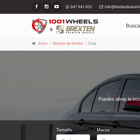
647 641 631
info@llantasdealum
Busca
Inicio
Marcas de llantas
Cray
Puedes afinar la bús
Tamaño
Marca