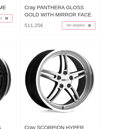
ME
Cray PANTHERA GLOSS
GOLD WITH MIRROR FACE
es
511,25€
Ver detalles
S
Cray SCORPION HYPER