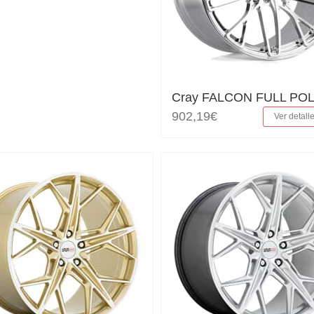
Cray FALCON FULL PO
902,19€
Ver detall