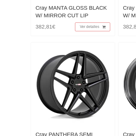
Cray MANTA GLOSS BLACK
Cray
W/ MIRROR CUT LIP
W/ M
382,81€
382,
Ver detalles
Cray PANTHERA SEMI
Cra