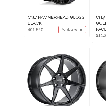
Cray HAMMERHEAD GLOSS
Cra
BLACK
GOL
FAC
401,56€
Ver detalles
511,