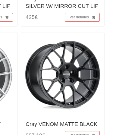
 LIP
SILVER W/ MIRROR CUT LIP
425€
es
Ver detalles
/
Cray VENOM MATTE BLACK