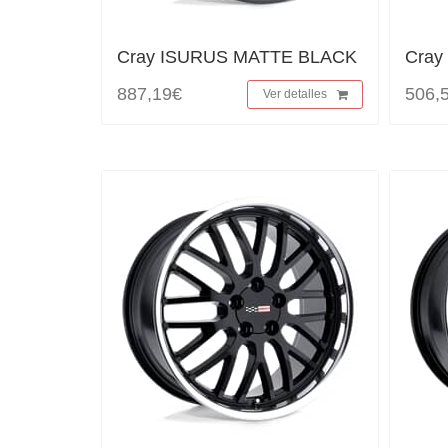
Cray ISURUS MATTE BLACK
Cra
887,19€
506,
Ver detalles