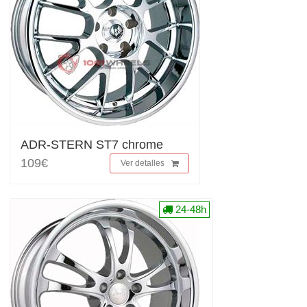
ADR-STERN ST7 chrome
109€
Ver detalles
24-48h