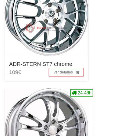
ADR-STERN ST7 chrome
109€
Ver detalles
24-48h