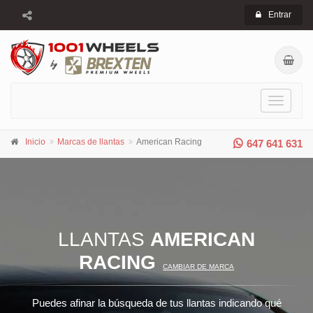
Entrar
Toggle
navigati
Inicio
Marcas de llantas
American Racing
647 641 631
LLANTAS
AMERICAN
RACING
CAMBIAR DE MARCA
Puedes afinar la búsqueda de tus llantas indicando qué