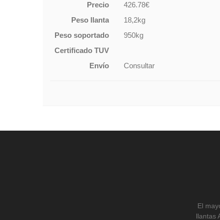
Precio
426.78€
Peso llanta
18,2kg
Peso soportado
950kg
Certificado TUV
Envío
Consultar
El mayo
llantas