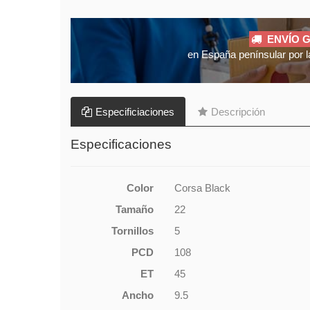
ENVÍO G
en España penínsular por l
Especificiaciones
Descripción
Especificaciones
Color
Corsa Black
Tamaño
22
Tornillos
5
PCD
108
ET
45
Ancho
9.5