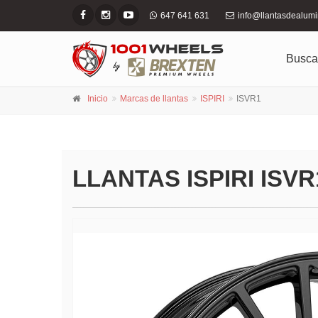
647 641 631
info@llantasdealum
Busca
Inicio
Marcas de llantas
ISPIRI
ISVR1
LLANTAS ISPIRI IS