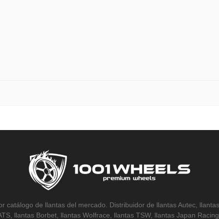
r catálogo de llantas del mercado. Distribuidor de llantas Autec, llantas
 ATS, llantas Borbet, llantas Wolfrace, llantas TSW, llantas Japan Racing,