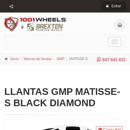
Entrar
Toggle
navigati
Inicio
Marcas de llantas
GMP
MATISSE-S
647 641 631
LLANTAS GMP MATISSE-
S BLACK DIAMOND
Consultar