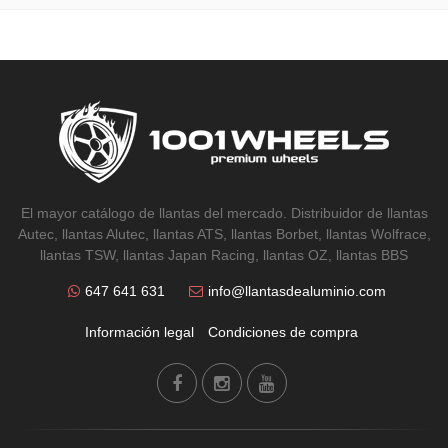
El mayor catálogo de llantas del mercado. Distribuidor de llantas
Autec, llantas Alutec, llantas ATS, llantas Borbet, llantas Wolfrace,
llantas TSW, llantas Japan Racing, llantas OZ, llantas BBS
647 641 631
info@llantasdealuminio.com
Información legal
Condiciones de compra