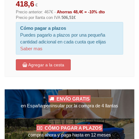
418,6
€
Precio anterior: 467€ -
Ahorras 48,4€ = -10% dto
Precio por llanta con IVA
506,51€
Cómo pagar a plazos
Puedes pagarlo a plazos por una pequeña
cantidad adicional en cada cuota que elijas
Saber mas
Agregar a la cesta
ENVÍO GRATIS
en España penínsular por la compra de 4 llantas
CÓMO PAGAR A PLAZOS
compra ahora y paga hasta en 12 meses