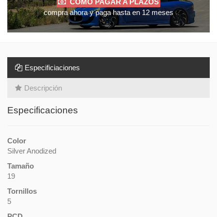
CÓMO PAGAR A PLAZOS
compra ahora y paga hasta en 12 meses
Especificiaciones
Descripción
Especificaciones
Color
Silver Anodized
Tamaño
19
Tornillos
5
PCD