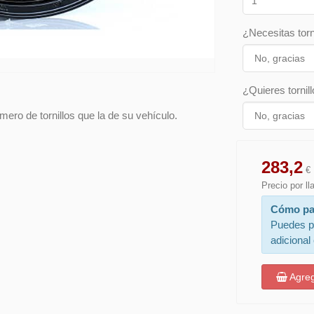
¿Necesitas torn
¿Quieres tornill
ero de tornillos que la de su vehículo.
283,2
€
Precio por l
Cómo pa
Puedes p
adicional
Agreg