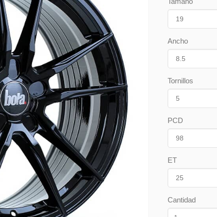
Tamaño
Ancho
Tornillos
PCD
ET
Cantidad