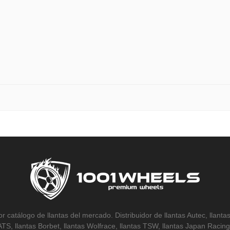
r catálogo de llantas del mercado. Distribuidor de llantas Autec, llantas
 ATS, llantas Borbet, llantas Wolfrace, llantas TSW, llantas Japan Racing,