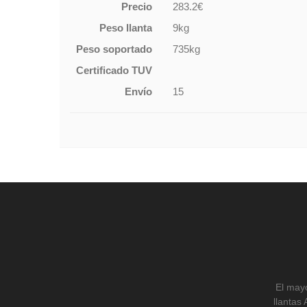
Precio
283.2€
Peso llanta
9kg
Peso soportado
735kg
Certificado TUV
Envío
15
El mayo
llantas