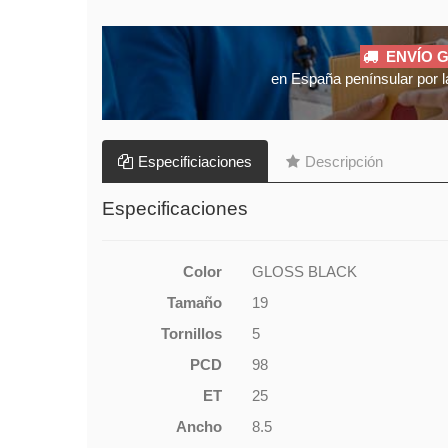
ENVÍO G
en España penínsular por l
Especificiaciones
Descripción
Especificaciones
Color
GLOSS BLACK
Tamaño
19
Tornillos
5
PCD
98
ET
25
Ancho
8.5