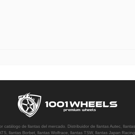
r catálogo de llantas del mercado. Distribuidor de llantas Autec, llantas
 ATS, llantas Borbet, llantas Wolfrace, llantas TSW, llantas Japan Racing,