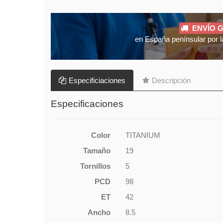
ENVÍO G
en España penínsular por l
Especificiaciones
Descripción
Especificaciones
Color
TITANIUM
Tamaño
19
Tornillos
5
PCD
98
ET
42
Ancho
8.5