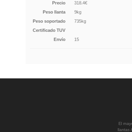
Precio
318.4€
Peso llanta
9kg
Peso soportado
735kg
Certificado TUV
Envío
15
El mayo
llantas