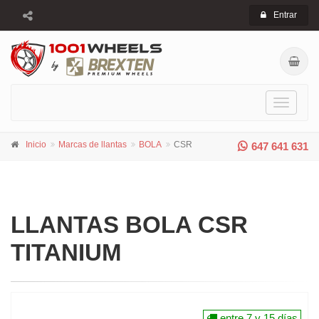
Entrar
Toggle
navigati
Inicio
Marcas de llantas
BOLA
CSR
647 641 631
LLANTAS BOLA CSR
TITANIUM
entre 7 y 15 días