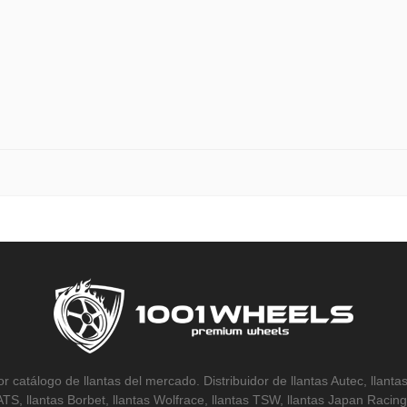
r catálogo de llantas del mercado. Distribuidor de llantas Autec, llantas
 ATS, llantas Borbet, llantas Wolfrace, llantas TSW, llantas Japan Racing,