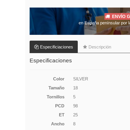
ENVÍO G
en España penínsular por l
Especificiaciones
Descripción
Especificaciones
Color
SILVER
Tamaño
18
Tornillos
5
PCD
98
ET
25
Ancho
8