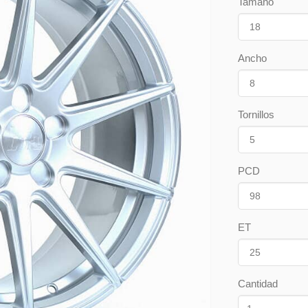
Tamaño
Ancho
Tornillos
PCD
ET
Cantidad