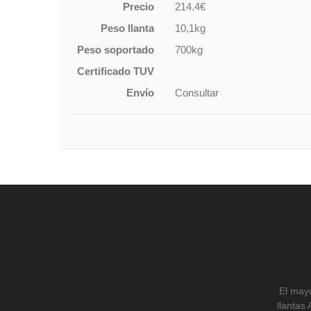
Precio
214.4€
Peso llanta
10,1kg
Peso soportado
700kg
Certificado TUV
Envío
Consultar
El mayo
llantas