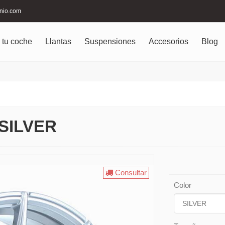
inio.com
 tu coche
Llantas
Suspensiones
Accesorios
Blog
SILVER
Consultar
Color