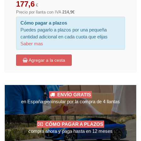
177,6
€
Precio por llanta con IVA
214,9€
Cómo pagar a plazos
Puedes pagarlo a plazos por una pequeña
cantidad adicional en cada cuota que elijas
Saber mas
Agregar a la cesta
ENVÍO GRATIS
en España penínsular por la compra de 4 llantas
CÓMO PAGAR A PLAZOS
compra ahora y paga hasta en 12 meses