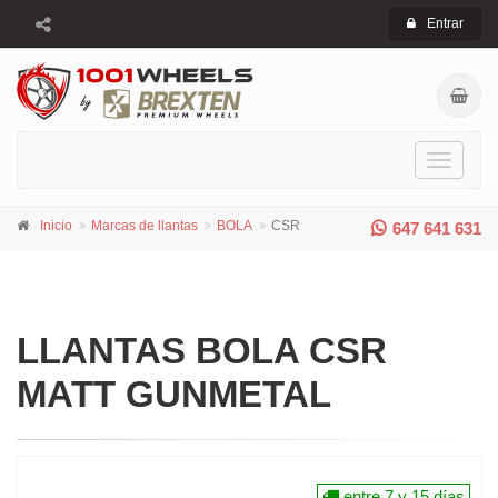
Entrar
Toggle
navigati
Inicio
Marcas de llantas
BOLA
CSR
647 641 631
LLANTAS BOLA CSR
MATT GUNMETAL
entre 7 y 15 días