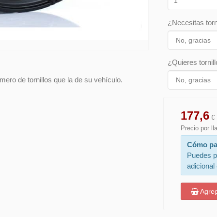
¿Necesitas torn
¿Quieres tornill
ero de tornillos que la de su vehículo.
177,6
€
Precio por l
Cómo pa
Puedes p
adicional
Agreg