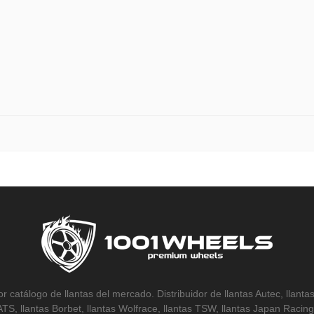
r catálogo de llantas del mercado. Distribuidor de llantas Autec, llantas
 ATS, llantas Borbet, llantas Wolfrace, llantas TSW, llantas Japan Racing,