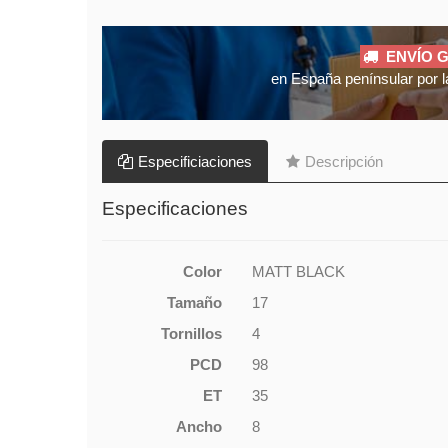
ENVÍO G
en España penínsular por l
Especificiaciones
Descripción
Especificaciones
Color
MATT BLACK
Tamaño
17
Tornillos
4
PCD
98
ET
35
Ancho
8