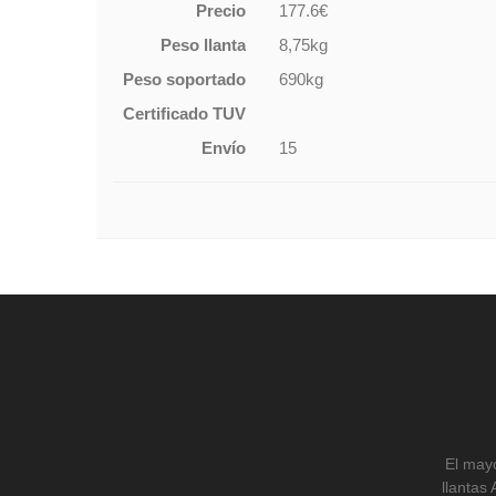
Precio
177.6€
Peso llanta
8,75kg
Peso soportado
690kg
Certificado TUV
Envío
15
El mayo
llantas