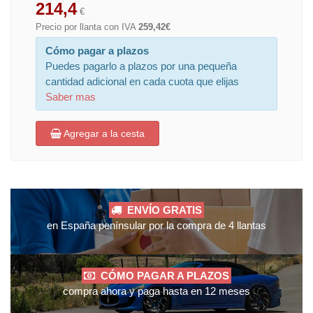
214,4
€
Precio por llanta con IVA
259,42€
Cómo pagar a plazos
Puedes pagarlo a plazos por una pequeña
cantidad adicional en cada cuota que elijas
Saber mas
Agregar a la cesta
ENVÍO GRATIS
en España penínsular por la compra de 4 llantas
CÓMO PAGAR A PLAZOS
compra ahora y paga hasta en 12 meses