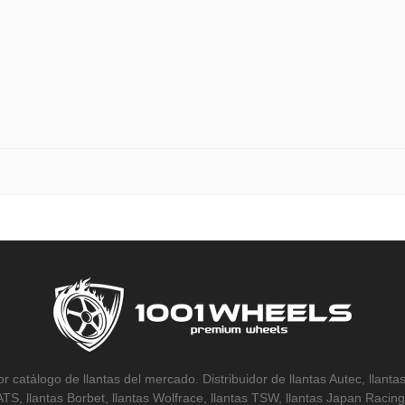
r catálogo de llantas del mercado. Distribuidor de llantas Autec, llantas
 ATS, llantas Borbet, llantas Wolfrace, llantas TSW, llantas Japan Racing,