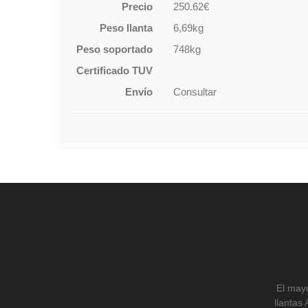
Precio
250.62€
Peso llanta
6,69kg
Peso soportado
748kg
Certificado TUV
Envío
Consultar
El mayo
llantas