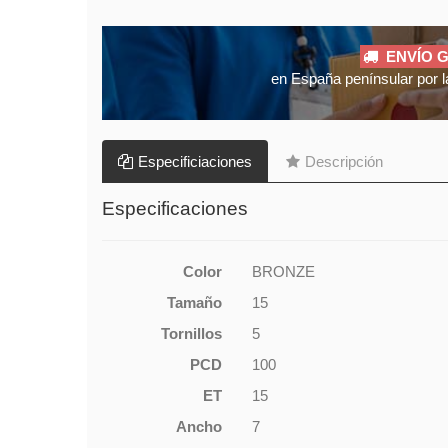
ENVÍO G
en España penínsular por l
Especificiaciones
Descripción
Especificaciones
Color
BRONZE
Tamaño
15
Tornillos
5
PCD
100
ET
15
Ancho
7