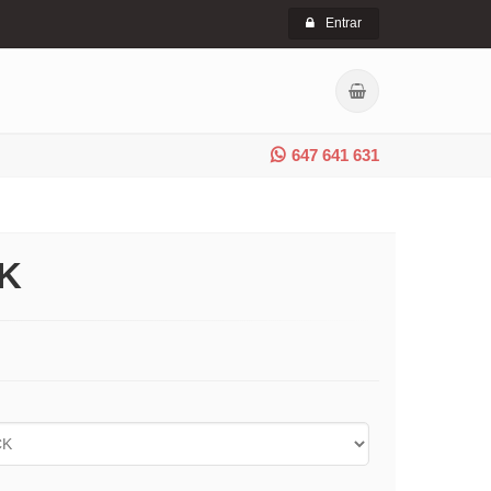
Entrar
647 641 631
K