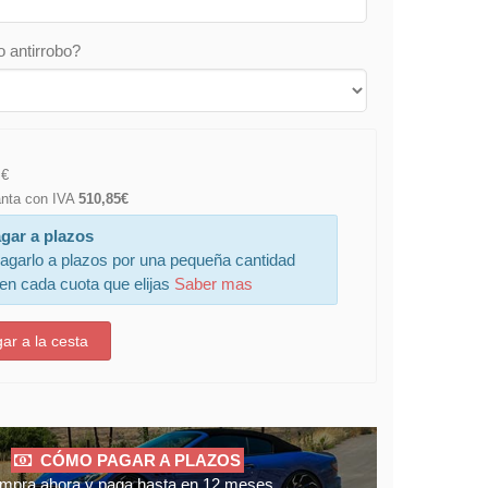
o antirrobo?
€
lanta con IVA
510,85€
gar a plazos
agarlo a plazos por una pequeña cantidad
 en cada cuota que elijas
Saber mas
ar a la cesta
CÓMO PAGAR A PLAZOS
mpra ahora y paga hasta en 12 meses