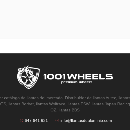
r catálogo de llantas del mercado. Distribuidor de llantas Autec, llantas
 ATS, llantas Borbet, llantas Wolfrace, llantas TSW, llantas Japan Racing,
OZ, llantas BBS
647 641 631
info@llantasdealuminio.com