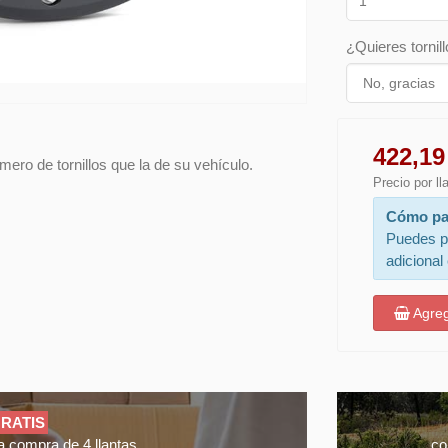
¿Quieres tornill
422,19
ero de tornillos que la de su vehículo.
Precio por l
Cómo pa
Puedes p
adicional
Agreg
RATIS
a compra de 4 llantas
co