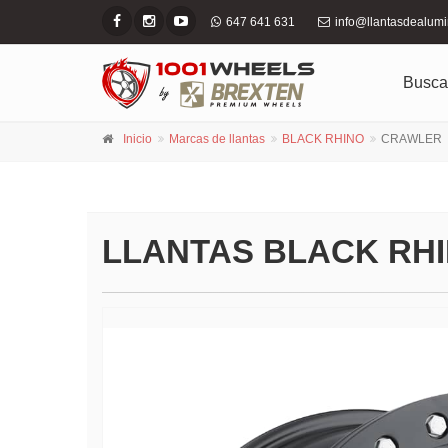
647 641 631
info@llantasdealum
Busca
Inicio
Marcas de llantas
BLACK RHINO
CRAWLER
LLANTAS BLACK RH