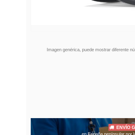
Imagen genérica, puede mostrar diferente núm
ENVÍO G
en España penínsular por l