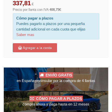
337,81
€
Precio por llanta con IVA
408,75€
Cómo pagar a plazos
Puedes pagarlo a plazos por una pequeña
cantidad adicional en cada cuota que elijas
Saber mas
Agregar a la cesta
ENVÍO GRATIS
en España penínsular por la compra de 4 llantas
CÓMO PAGAR A PLAZOS
compra ahora y paga hasta en 12 meses