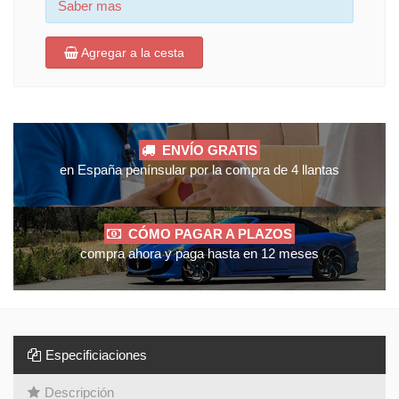
Saber mas
Agregar a la cesta
ENVÍO GRATIS
en España penínsular por la compra de 4 llantas
CÓMO PAGAR A PLAZOS
compra ahora y paga hasta en 12 meses
Especificiaciones
Descripción